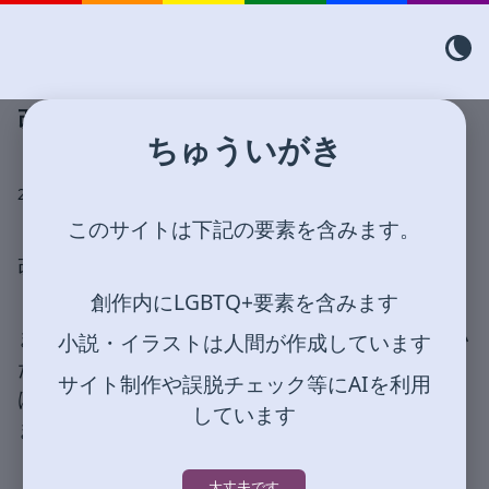
改装しました
ちゅういがき
2026/5/10
このサイトは下記の要素を含みます。
改装しました。
創作内にLGBTQ+要素を含みます
まず既存のCSSがだいぶおかしなことになってい
小説・イラストは人間が作成しています
たので修正しました。誰だこんなことをしたの
サイト制作や誤脱チェック等にAIを利用
は！とぷんすこしながらキーボードをたたいて
しています
ましたが多分私です。他でもない私です。
大丈夫です